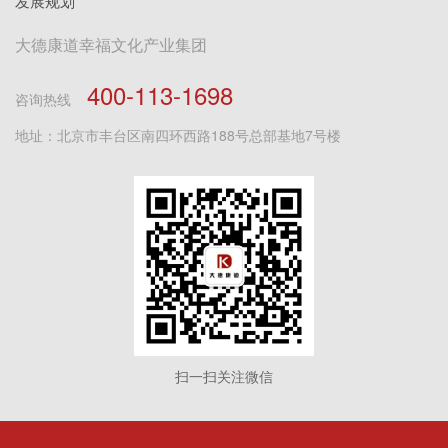
发展规划
大德康道幸福文化产业集团
400-113-1698
咨询热线
地址：北京市丰台区南四环西路188号总部基地7号楼
扫一扫关注微信