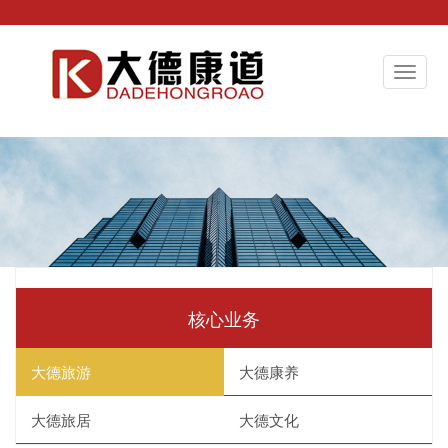
Toggle
naviga
核心业务
大德旅游
大德康养
大德旅居
大德文化