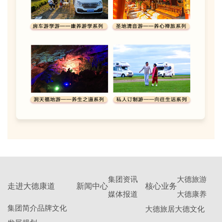
集团资讯
大德旅游
走进大德康道
新闻中心
核心业务
媒体报道
大德康养
集团简介
品牌文化
大德旅居
大德文化