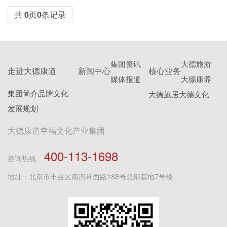
共
0
页
0
条记录
集团资讯
大德旅游
走进大德康道
新闻中心
核心业务
媒体报道
大德康养
集团简介
品牌文化
大德旅居
大德文化
发展规划
大德康道幸福文化产业集团
400-113-1698
咨询热线
地址：北京市丰台区南四环西路188号总部基地7号楼